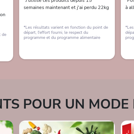
"J'utilise ces produits depuis 15
"Pos
semaines maintenant et j'ai perdu 22kg
à al
mon
*Les résultats varient en fonction du point de
*Les
départ, l'effort fourni, le respect du
dépar
t de
programme et du programme alimentaire
prog
TS POUR UN MODE D