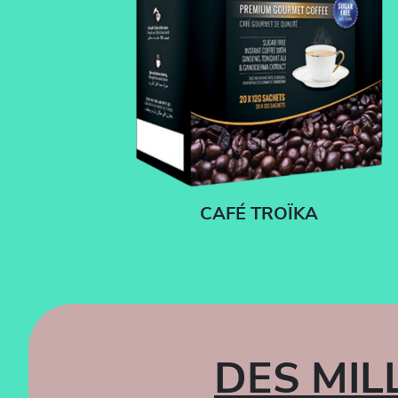
CAFÉ TROÏKA
DES MI