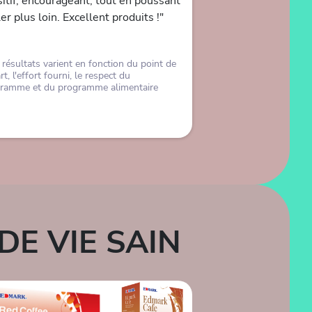
itif, encourageant, tout en poussant
ler plus loin. Excellent produits !"
 résultats varient en fonction du point de
t, l'effort fourni, le respect du
ramme et du programme alimentaire
E VIE SAIN