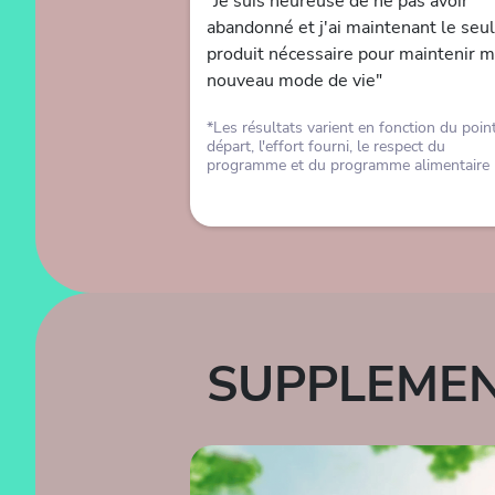
"Je suis heureuse de ne pas avoir
abandonné et j'ai maintenant le seul
produit nécessaire pour maintenir 
nouveau mode de vie"
*Les résultats varient en fonction du poin
départ, l'effort fourni, le respect du
programme et du programme alimentaire
SUPPLEMEN